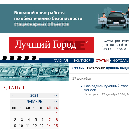
ГЛАВНАЯ
НАВИГАТОР
СТАТЬИ
ФОТОАЛЬ
Статьи
| Категория:
Лучшие вещи
17 декабря
Раскладной кухонный стол
мебели
Категория:
, 17 декабря 2024, 1
2024
<<
>>
ДЕКАБРЬ
<<
>>
пн
вт
ср
чт
пт
сб
вс
1
2
3
4
5
6
7
8
9
10
11
12
13
14
15