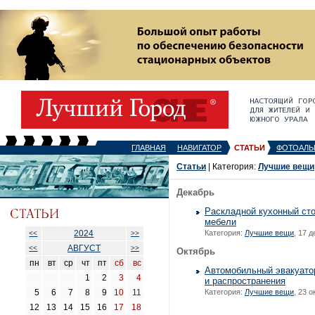
ГЛАВНАЯ
НАВИГАТОР
СТАТЬИ
ФОТОАЛЬ
Статьи
| Категория:
Лучшие вещи
Декабрь
Раскладной кухонный сто
мебели
2024
Категория:
Лучшие вещи
, 17 
<<
>>
АВГУСТ
<<
>>
Октябрь
пн
вт
ср
чт
пт
сб
вс
Автомобильный эвакуатор
1
2
3
4
и распространения
5
6
7
8
9
10
11
Категория:
Лучшие вещи
, 23 
12
13
14
15
16
17
18