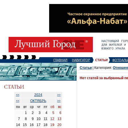
ГЛАВНАЯ
НАВИГАТОР
СТАТЬИ
ФОТОАЛЬ
Статьи
| Категория:
Отношен
Нет статей за выбранный п
2024
<<
>>
ОКТЯБРЬ
<<
>>
пн
вт
ср
чт
пт
сб
вс
1
2
3
4
5
6
7
8
9
10
11
12
13
14
15
16
17
18
19
20