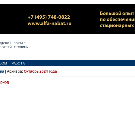
БОМ
РАБОТА
ия
| Архив за:
Октябрь 2024 года
ериод