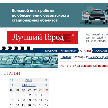
ГЛАВНАЯ
НАВИГАТОР
СТАТЬИ
ФОТОАЛЬ
Статьи
| Категория:
Бизнес и фи
Нет статей за выбранный перио
2025
<<
>>
ОКТЯБРЬ
<<
>>
пн
вт
ср
чт
пт
сб
вс
1
2
3
4
5
6
7
8
9
10
11
12
13
14
15
16
17
18
19