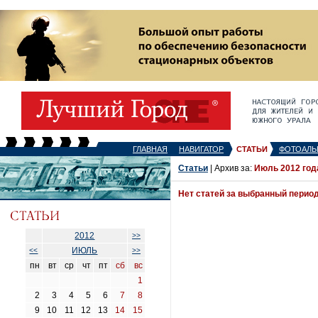
ГЛАВНАЯ
НАВИГАТОР
СТАТЬИ
ФОТОАЛЬ
Статьи
| Архив за:
Июль 2012 год
Нет статей за выбранный перио
2012
>>
ИЮЛЬ
<<
>>
пн
вт
ср
чт
пт
сб
вс
1
2
3
4
5
6
7
8
9
10
11
12
13
14
15