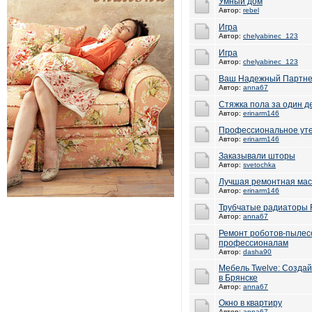
Умный дом
Автор:
rebel
Игра
Автор:
chelyabinec_123
Игра
Автор:
chelyabinec_123
Ваш Надежный Партнер
Автор:
anna67
Стяжка пола за один д
Автор:
erinarm146
Профессиональное ут
Автор:
erinarm146
Заказывали шторы
Автор:
svetochka
Лучшая ремонтная мас
Автор:
erinarm146
Трубчатые радиаторы R
Автор:
anna67
Ремонт роботов-пылес
профессионалам
Автор:
dasha90
Мебель Twelve: Создай
в Брянске
Автор:
anna67
Окно в квартиру
Автор:
anna67