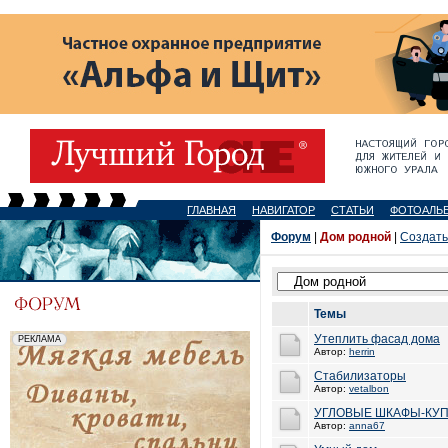
ГЛАВНАЯ
НАВИГАТОР
СТАТЬИ
ФОТОАЛЬ
Форум
|
Дом родной
|
Создать
Темы
Утеплить фасад дома
Автор:
herrin
Стабилизаторы
Автор:
vetalbon
УГЛОВЫЕ ШКАФЫ-КУП
Автор:
anna67