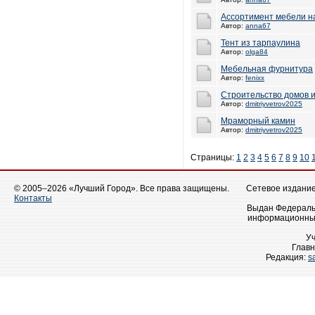
Ассортимент мебели н
Автор:
anna67
Тент из тарпаулина
Автор:
olga84
Мебельная фурнитура
Автор:
fenixx
Строительство домов и
Автор:
dmitriyvetrov2025
Мраморный камин
Автор:
dmitriyvetrov2025
Страницы:
1
2
3
4
5
6
7
8
9
10
© 2005–2026 «Лучший Город». Все права защищены.
Сетевое издание 
Контакты
Выдан Федеральн
информационных
У
Главн
Редакция:
s