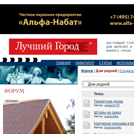
ГЛАВНАЯ
НАВИГАТОР
СТАТЬИ
ФОТОАЛЬ
Форум
|
Дом родной
|
Создать
Темы
Паркетная доска
Автор:
verkam775
Шторы на заказ
Автор:
svetochka
Наружная реклама в К
Автор:
bospanemlu