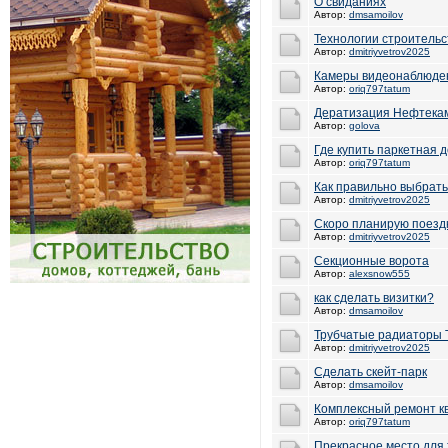
О свиданиях
Автор:
dmsamoilov
Технологии строительс
Автор:
dmitriyvetrov2025
Камеры видеонаблюде
Автор:
oriq797tatum
Дератизация Нефтека
Автор:
golova
Где купить паркетная д
Автор:
oriq797tatum
Как правильно выбрать
Автор:
dmitriyvetrov2025
Скоро планирую поезд
Автор:
dmitriyvetrov2025
Секционные ворота
Автор:
alexsnow555
как сделать визитки?
Автор:
dmsamoilov
Трубчатые радиаторы 
Автор:
dmitriyvetrov2025
Сделать скейт-парк
Автор:
dmsamoilov
Комплексный ремонт кв
Автор:
oriq797tatum
Прекрасное место для 