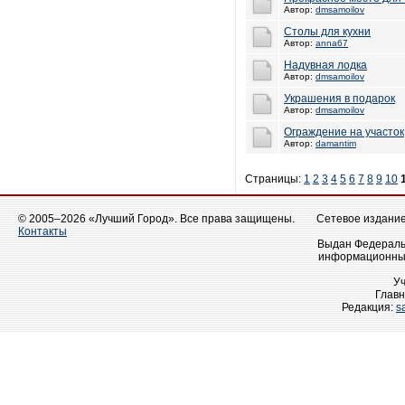
Автор:
dmsamoilov
Столы для кухни
Автор:
anna67
Надувная лодка
Автор:
dmsamoilov
Украшения в подарок
Автор:
dmsamoilov
Ограждение на участок
Автор:
damantim
Страницы:
1
2
3
4
5
6
7
8
9
10
© 2005–2026 «Лучший Город». Все права защищены.
Сетевое издание 
Контакты
Выдан Федеральн
информационных
У
Главн
Редакция:
s