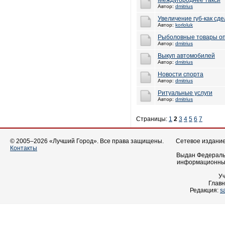
Междугороднее такси
Автор:
dmitrius
Увеличение губ-как сд
Автор:
korloluk
Рыболовные товары о
Автор:
dmitrius
Выкуп автомобилей
Автор:
dmitrius
Новости спорта
Автор:
dmitrius
Ритуальные услуги
Автор:
dmitrius
Страницы:
1
2
3
4
5
6
7
© 2005–2026 «Лучший Город». Все права защищены.
Сетевое издание 
Контакты
Выдан Федеральн
информационных
У
Главн
Редакция:
s