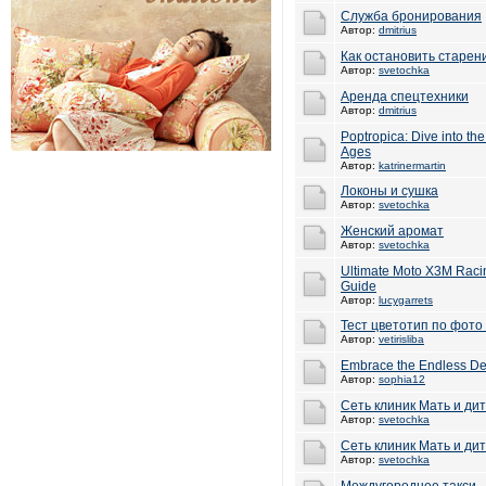
Служба бронирования
Автор:
dmitrius
Как остановить старен
Автор:
svetochka
Аренда спецтехники
Автор:
dmitrius
Poptropica: Dive into th
Ages
Автор:
katrinermartin
Локоны и сушка
Автор:
svetochka
Женский аромат
Автор:
svetochka
Ultimate Moto X3M Racin
Guide
Автор:
lucygarrets
Тест цветотип по фото
Автор:
vetirisliba
Embrace the Endless De
Автор:
sophia12
Сеть клиник Мать и ди
Автор:
svetochka
Сеть клиник Мать и ди
Автор:
svetochka