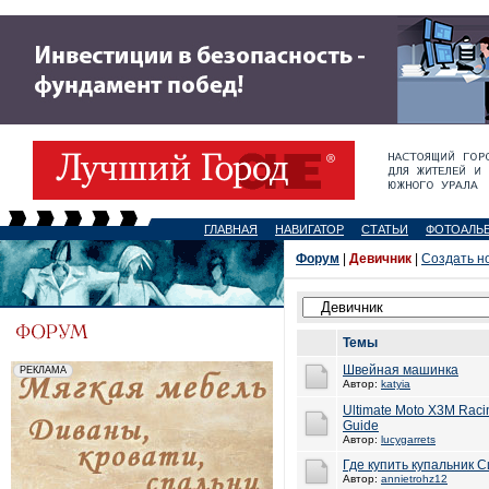
ГЛАВНАЯ
НАВИГАТОР
СТАТЬИ
ФОТОАЛЬ
Форум
|
Девичник
|
Создать н
Темы
Швейная машинка
Автор:
katyia
Ultimate Moto X3M Racin
Guide
Автор:
lucygarrets
Где купить купальник 
Автор:
annietrohz12