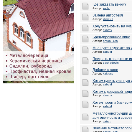
Где заказать венки?
Автор:
wella
Замена автостекл
Автор:
klima91
Хочу установить на уч
Автор:
akarov
Брендированное вино
Автор:
anton_125
Мне нужен адвокат по 
Автор:
zabuld
Поиграть в азартные и
Автор:
pashadovin
Добавки к каше
Автор:
kaktuss
Хотим купить уличную 
Автор:
zabuld
Хотим с девушкой под
Автор:
akarov
Хотел пройти бизнес-к
Автор:
zabuld
Металлоконструкции дл
долговечность и совр
Автор:
ostap
Лечение в стоматолог
Автор:
anton_125