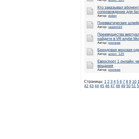
Кто заказывал абонен
сопровождение для би
Автор:
dober
Пневматические шлиф
Автор:
vasrem10
Преимущества виртуал
найдете в VR-клубе Мо
Автор:
pronews
Брендовая женская од
Автор:
anton_125
Евроспорт 1 онлайн: ч
вещания
Автор:
pronews
Страницы:
1
2
3
4
5
6
7
8
9
10
42
43
44
45
46
47
48
49
50
51
5