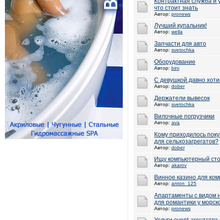
Контрактная служба и 
что стоит знать
Автор:
pronews
Лучший купальник!
Автор:
wella
Запчасти для авто
Автор:
svetochka
Оборудование
Автор:
bini
С девушкой давно хоти
Автор:
dober
Держатели вывесок
Автор:
svetochka
Вилочные погрузчики
Автор:
ava
Кому приходилось поку
для сельхозагрегатов?
Автор:
dober
Ищу компьютерный сто
Автор:
akarov
Винное казино для ко
Автор:
anton_125
Апартаменты с видом н
для романтики у морск
Автор:
pronews