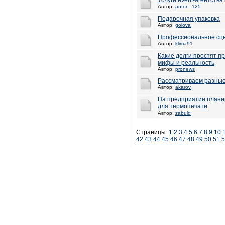
Услуги event-агентства
Автор:
anton_125
Подарочная упаковка
Автор:
golova
Профессиональное сце
Автор:
klima91
Какие долги простят п
мифы и реальность
Автор:
pronews
Рассматриваем разны
Автор:
akarov
На предприятии плани
для термопечати
Автор:
zabuld
Страницы:
1
2
3
4
5
6
7
8
9
10
42
43
44
45
46
47
48
49
50
51
5