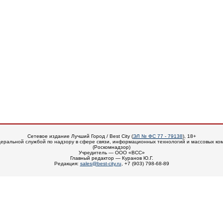
Сетевое издание Лучший Город / Best City (
ЭЛ № ФС 77 - 79138
), 18+
еральной службой по надзору в сфере связи, информационных технологий и массовых ко
(Роскомнадзор)
Учредитель — ООО «ВСС»
Главный редактор — Куранов Ю.Г.
Редакция:
sales@best-city.ru
, +7 (903) 798-68-89