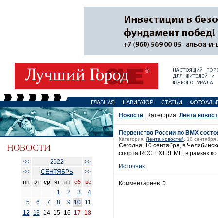
ГЛАВНАЯ
НАВИГАТОР
СТАТЬИ
ФОТОАЛЬ
Новости
| Категория:
Лента новост
Первенство России по BMX состо
Категория:
Лента новостей
, 10 сентября 
Сегодня, 10 сентября, в Челябинс
спорта RCC EXTREME, в рамках кот
2022
<<
>>
Источник
СЕНТЯБРЬ
<<
>>
пн
вт
ср
чт
пт
сб
вс
Комментариев: 0
1
2
3
4
5
6
7
8
9
10
11
12
13
14
15
16
17
18