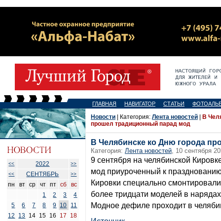
ГЛАВНАЯ
НАВИГАТОР
СТАТЬИ
ФОТОАЛЬ
Новости
| Категория:
Лента новостей
|
В Чел
прошел традиционный парад мод
В Челябинске ко Дню города п
Категория:
Лента новостей
, 10 сентября 20
9 сентября на челябинской Кировк
2022
<<
>>
мод приуроченный к празднованию 
СЕНТЯБРЬ
<<
>>
Кировки специально смонтировали
пн
вт
ср
чт
пт
сб
вс
более тридцати моделей в нарядах
1
2
3
4
Модное дефиле проходит в челябин
5
6
7
8
9
10
11
12
13
14
15
16
17
18