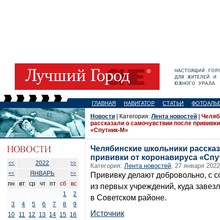
ГЛАВНАЯ
НАВИГАТОР
СТАТЬИ
ФОТОАЛЬ
Новости
| Категория:
Лента новостей
|
Челяб
рассказали о самочувствии после прививки
«Спутник-М»
Челябинские школьники рассказ
прививки от коронавируса «Спу
2022
<<
>>
Категория:
Лента новостей
, 27 января 2022
ЯНВАРЬ
<<
>>
Прививку делают добровольно, с с
пн
вт
ср
чт
пт
сб
вс
из первых учреждений, куда завез
1
2
в Советском районе.
3
4
5
6
7
8
9
Источник
10
11
12
13
14
15
16