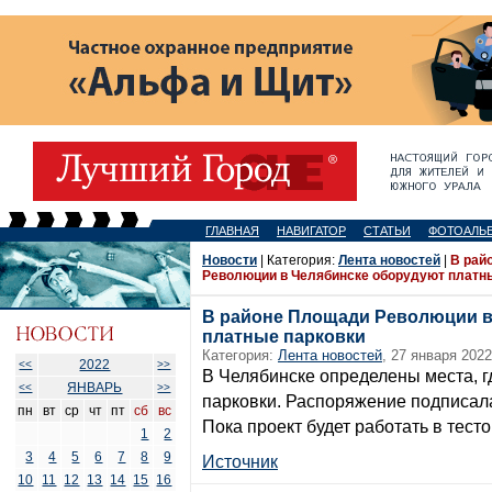
ГЛАВНАЯ
НАВИГАТОР
СТАТЬИ
ФОТОАЛЬ
Новости
| Категория:
Лента новостей
|
В рай
Революции в Челябинске оборудуют платн
В районе Площади Революции в
платные парковки
Категория:
Лента новостей
, 27 января 2022
2022
<<
>>
В Челябинске определены места, 
ЯНВАРЬ
<<
>>
парковки. Распоряжение подписала
пн
вт
ср
чт
пт
сб
вс
Пока проект будет работать в тест
1
2
3
4
5
6
7
8
9
Источник
10
11
12
13
14
15
16