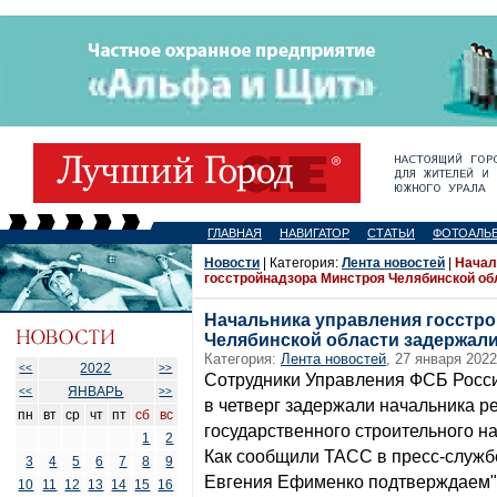
ГЛАВНАЯ
НАВИГАТОР
СТАТЬИ
ФОТОАЛЬ
Новости
| Категория:
Лента новостей
|
Начал
госстройнадзора Минстроя Челябинской об
Начальника управления госстр
Челябинской области задержал
Категория:
Лента новостей
, 27 января 2022
2022
<<
>>
Сотрудники Управления ФСБ Росси
ЯНВАРЬ
<<
>>
в четверг задержали начальника р
пн
вт
ср
чт
пт
сб
вс
государственного строительного н
1
2
Как сообщили ТАСС в пресс-служб
3
4
5
6
7
8
9
Евгения Ефименко подтверждаем"
10
11
12
13
14
15
16