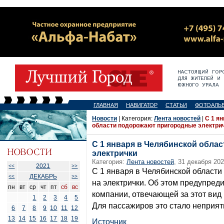
ГЛАВНАЯ
НАВИГАТОР
СТАТЬИ
ФОТОАЛЬ
Новости
| Категория:
Лента новостей
|
С 1 я
области подорожают пригородные электри
С 1 января в Челябинской обла
электрички
Категория:
Лента новостей
, 31 декабря 202
2021
<<
>>
С 1 января в Челябинской област
ДЕКАБРЬ
<<
>>
на электрички. Об этом предупред
пн
вт
ср
чт
пт
сб
вс
компании, отвечающей за этот вид
1
2
3
4
5
Для пассажиров это стало неприя
6
7
8
9
10
11
12
13
14
15
16
17
18
19
Источник