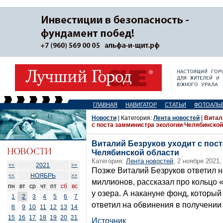
ГЛАВНАЯ
НАВИГАТОР
СТАТЬИ
ФОТОАЛЬ
Новости
| Категория:
Лента новостей
|
Витал
с поста замминистра экологии Челябинской
Виталий Безруков уходит с пос
Челябинской области
Категория:
Лента новостей
, 2 ноября 2021,
2021
<<
>>
Позже Виталий Безруков ответил н
НОЯБРЬ
<<
>>
миллионов, рассказал про кольцо
пн
вт
ср
чт
пт
сб
вс
у озера. А накануне фонд, которы
1
2
3
4
5
6
7
ответил на обвинения в получении
8
9
10
11
12
13
14
15
16
17
18
19
20
21
Источник