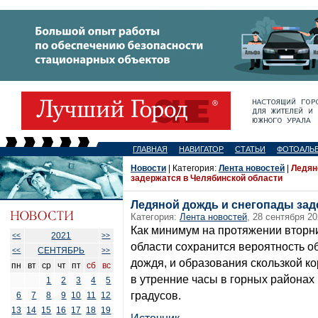
ГЛАВНАЯ
НАВИГАТОР
СТАТЬИ
ФОТОАЛЬ
Новости
| Категория:
Лента новостей
|
Ледян
задержатся в Челябинской области
Ледяной дождь и снегопады зад
Категория:
Лента новостей
, 28 сентября 20
Как минимум на протяжении вторни
2021
<<
>>
области сохранится вероятность о
СЕНТЯБРЬ
<<
>>
дождя, и образования скользкой ко
пн
вт
ср
чт
пт
сб
вс
в утренние часы в горных районах 
1
2
3
4
5
градусов.
6
7
8
9
10
11
12
13
14
15
16
17
18
19