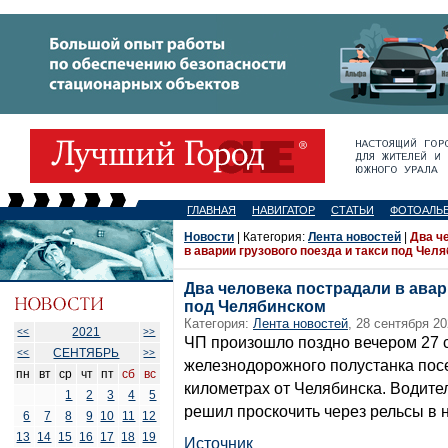
ГЛАВНАЯ
НАВИГАТОР
СТАТЬИ
ФОТОАЛЬ
Новости
| Категория:
Лента новостей
|
Два ч
в аварии грузового поезда и такси под Чел
Два человека пострадали в авар
под Челябинском
Категория:
Лента новостей
, 28 сентября 20
2021
<<
>>
ЧП произошло поздно вечером 27 
СЕНТЯБРЬ
<<
>>
железнодорожного полустанка посе
пн
вт
ср
чт
пт
сб
вс
километрах от Челябинска. Водител
1
2
3
4
5
решил проскочить через рельсы в 
6
7
8
9
10
11
12
13
14
15
16
17
18
19
Источник