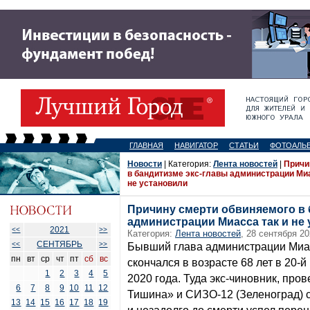
ГЛАВНАЯ
НАВИГАТОР
СТАТЬИ
ФОТОАЛЬ
Новости
| Категория:
Лента новостей
|
Причи
в бандитизме экс-главы администрации Миа
не установили
Причину смерти обвиняемого в 
администрации Миасса так и не
2021
<<
>>
Категория:
Лента новостей
, 28 сентября 20
СЕНТЯБРЬ
<<
>>
Бывший глава администрации Миа
пн
вт
ср
чт
пт
сб
вс
скончался в возрасте 68 лет в 20-
1
2
3
4
5
2020 года. Туда экс-чиновник, пр
6
7
8
9
10
11
12
Тишина» и СИЗО-12 (Зеленоград) с
13
14
15
16
17
18
19