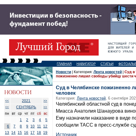
ГЛАВНАЯ
НАВИГАТОР
СТАТЬИ
ФОТОАЛЬ
Новости
| Категория:
Лента новостей
|
Суд в
пожизненно лишил свободы убийцу шести 
Суд в Челябинске пожизненно 
человек
Категория:
Лента новостей
, 6 сентября 202
2021
<<
>>
Челябинский областной суд в поне
СЕНТЯБРЬ
<<
>>
Миасса Анатолия Шанаурова винов
пн
вт
ср
чт
пт
сб
вс
Ему назначили наказание в виде 
1
2
3
4
5
сообщили ТАСС в пресс-службе су
6
7
8
9
10
11
12
13
14
15
16
17
18
19
Источник