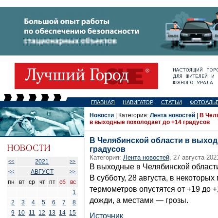
ГЛАВНАЯ
НАВИГАТОР
СТАТЬИ
ФОТОАЛЬ
Новости
| Категория:
Лента новостей
|
В Чел
в выходные похолодает до +14 градусов
В Челябинской области в выход
градусов
Категория:
Лента новостей
, 27 августа 202
2021
<<
>>
В выходные в Челябинской области
АВГУСТ
<<
>>
В субботу, 28 августа, в некоторы
пн
вт
ср
чт
пт
сб
вс
термометров опустятся от +19 до
1
дожди, а местами — грозы.
2
3
4
5
6
7
8
9
10
11
12
13
14
15
Источник