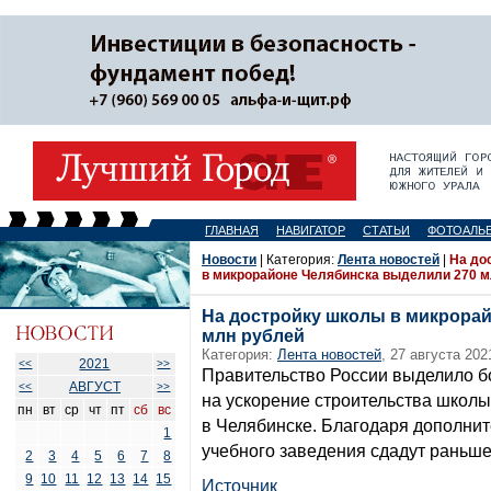
ГЛАВНАЯ
НАВИГАТОР
СТАТЬИ
ФОТОАЛЬ
Новости
| Категория:
Лента новостей
|
На до
в микрорайоне Челябинска выделили 270 м
На достройку школы в микрора
млн рублей
Категория:
Лента новостей
, 27 августа 202
2021
<<
>>
Правительство России выделило б
АВГУСТ
<<
>>
на ускорение строительства школы
пн
вт
ср
чт
пт
сб
вс
в Челябинске. Благодаря дополни
1
учебного заведения сдадут раньше
2
3
4
5
6
7
8
9
10
11
12
13
14
15
Источник