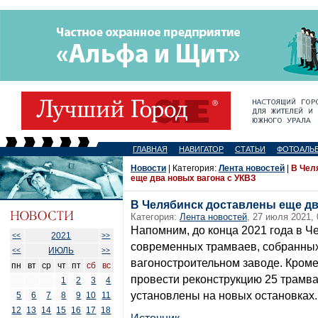
ГЛАВНАЯ
НАВИГАТОР
СТАТЬИ
ФОТОАЛЬ
Новости
| Категория:
Лента новостей
|
В Чел
еще два новых вагона с УКВЗ
В Челябинск доставлены еще дв
Категория:
Лента новостей
, 27 июля 2021, 
Напомним, до конца 2021 года в Ч
2021
<<
>>
современных трамваев, собранных
ИЮЛЬ
<<
>>
вагоностроительном заводе. Кроме
пн
вт
ср
чт
пт
сб
вс
провести реконструкцию 25 трамв
1
2
3
4
установлены на новых остановках.
5
6
7
8
9
10
11
12
13
14
15
16
17
18