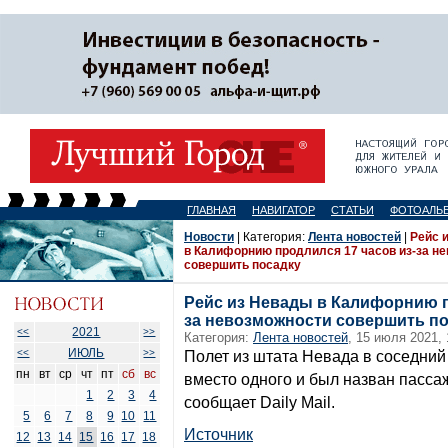
ГЛАВНАЯ
НАВИГАТОР
СТАТЬИ
ФОТОАЛЬ
Новости
| Категория:
Лента новостей
|
Рейс 
в Калифорнию продлился 17 часов из-за н
совершить посадку
Рейс из Невады в Калифорнию п
за невозможности совершить п
2021
<<
>>
Категория:
Лента новостей
, 15 июля 2021, 
ИЮЛЬ
<<
>>
Полет из штата Невада в соседний
пн
вт
ср
чт
пт
сб
вс
вместо одного и был назван пасса
1
2
3
4
сообщает Daily Mail.
5
6
7
8
9
10
11
Источник
12
13
14
15
16
17
18