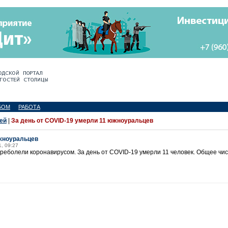
БОМ
РАБОТА
ей
|
За день от COVID-19 умерли 11 южноуральцев
южноуральцев
1, 09:27
ереболели коронавирусом. За день от COVID-19 умерли 11 человек. Общее чи