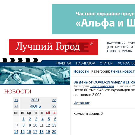
ГЛАВНАЯ
НАВИГАТОР
СТАТЬИ
ФОТОАЛЬ
Новости
| Категория:
Лента новост
За день от COVID-19 умерли 11 
Категория:
Лента новостей
, 30 июня 202
Всего 60 тыс. 946 южноуральцев п
составило 3 003.
2021
<<
>>
Источник
ИЮНЬ
<<
>>
пн
вт
ср
чт
пт
сб
вс
Комментариев: 0
1
2
3
4
5
6
7
8
9
10
11
12
13
14
15
16
17
18
19
20