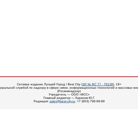
Сетевое издание Лучший Город / Best City (
ЭЛ № ФС 77 - 79138
), 18+
еральной службой по надзору в сфере связи, информационных технологий и массовых ко
(Роскомнадзор)
Учредитель — ООО «ВСС»
Главный редактор — Куранов Ю.Г.
Редакция:
sales@best-city.ru
, +7 (903) 798-68-89