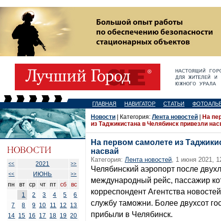
ГЛАВНАЯ
НАВИГАТОР
СТАТЬИ
ФОТОАЛЬ
Новости
| Категория:
Лента новостей
|
На пе
из Таджикистана в Челябинск привезли нас
На первом самолете из Таджики
насвай
Категория:
Лента новостей
, 1 июня 2021, 1
2021
<<
>>
Челябинский аэропорт после двух
ИЮНЬ
<<
>>
международный рейс, пассажир кот
пн
вт
ср
чт
пт
сб
вс
корреспондент Агентства новостей
1
2
3
4
5
6
службу таможни. Более двухсот го
7
8
9
10
11
12
13
прибыли в Челябинск.
14
15
16
17
18
19
20