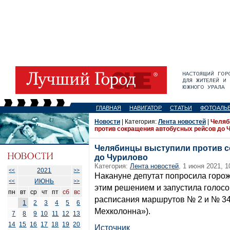
ГЛАВНАЯ
НАВИГАТОР
СТАТЬИ
ФОТОАЛЬ
Новости
| Категория:
Лента новостей
|
Челяб
против сокращения автобусных рейсов до 
Челябинцы выступили против с
до Чурилово
Категория:
Лента новостей
, 1 июня 2021, 1
2021
<<
>>
Накануне депутат попросила горо
ИЮНЬ
<<
>>
этим решением и запустила голосо
пн
вт
ср
чт
пт
сб
вс
расписания маршрутов № 2 и № 34
1
2
3
4
5
6
Мехколонна»).
7
8
9
10
11
12
13
14
15
16
17
18
19
20
Источник