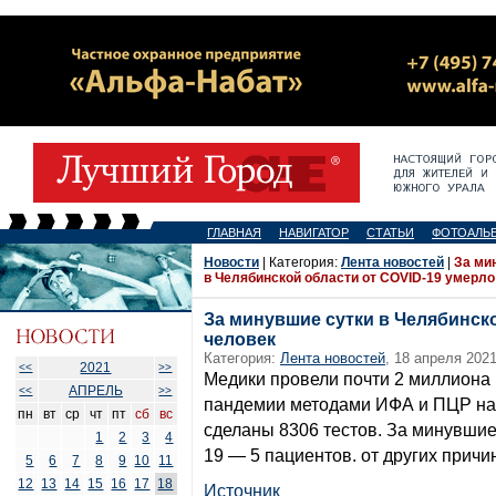
ГЛАВНАЯ
НАВИГАТОР
СТАТЬИ
ФОТОАЛЬ
Новости
| Категория:
Лента новостей
|
За ми
в Челябинской области от COVID-19 умерло
За минувшие сутки в Челябинско
человек
Категория:
Лента новостей
, 18 апреля 2021
2021
<<
>>
Медики провели почти 2 миллиона 
АПРЕЛЬ
<<
>>
пандемии методами ИФА и ПЦР на
пн
вт
ср
чт
пт
сб
вс
сделаны 8306 тестов. За минувшие 
1
2
3
4
19 — 5 пациентов. от других причи
5
6
7
8
9
10
11
12
13
14
15
16
17
18
Источник