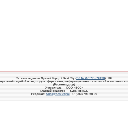
Сетевое издание Лучший Город / Best City (
ЭЛ № ФС 77 - 79138
), 18+
еральной службой по надзору в сфере связи, информационных технологий и массовых ко
(Роскомнадзор)
Учредитель — ООО «ВСС»
Главный редактор — Куранов Ю.Г.
Редакция:
sales@best-city.ru
, +7 (903) 798-68-89