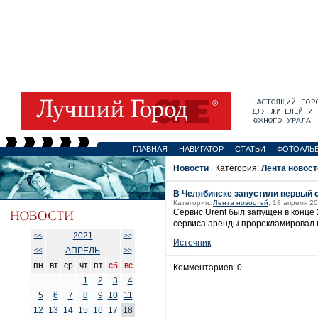
ГЛАВНАЯ
НАВИГАТОР
СТАТЬИ
ФОТОАЛЬ
Новости
| Категория:
Лента новост
В Челябинске запустили первый 
Категория:
Лента новостей
, 18 апреля 20
Сервис Urent был запущен в конце 
сервиса аренды прорекламировал г
2021
<<
>>
Источник
АПРЕЛЬ
<<
>>
пн
вт
ср
чт
пт
сб
вс
Комментариев: 0
1
2
3
4
5
6
7
8
9
10
11
12
13
14
15
16
17
18