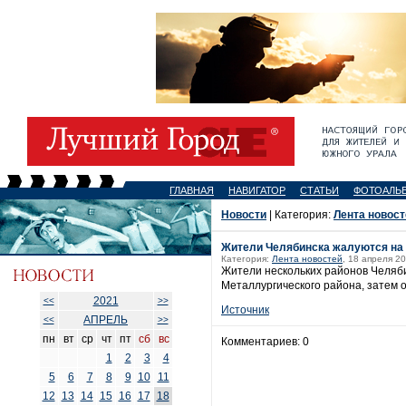
ГЛАВНАЯ
НАВИГАТОР
СТАТЬИ
ФОТОАЛЬ
Новости
| Категория:
Лента новост
Жители Челябинска жалуются на 
Категория:
Лента новостей
, 18 апреля 20
Жители нескольких районов Челяби
Металлургического района, затем о
2021
<<
>>
Источник
АПРЕЛЬ
<<
>>
пн
вт
ср
чт
пт
сб
вс
Комментариев: 0
1
2
3
4
5
6
7
8
9
10
11
12
13
14
15
16
17
18