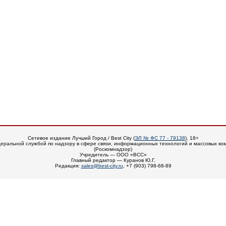
Сетевое издание Лучший Город / Best City (
ЭЛ № ФС 77 - 79138
), 18+
еральной службой по надзору в сфере связи, информационных технологий и массовых ко
(Роскомнадзор)
Учредитель — ООО «ВСС»
Главный редактор — Куранов Ю.Г.
Редакция:
sales@best-city.ru
, +7 (903) 798-68-89