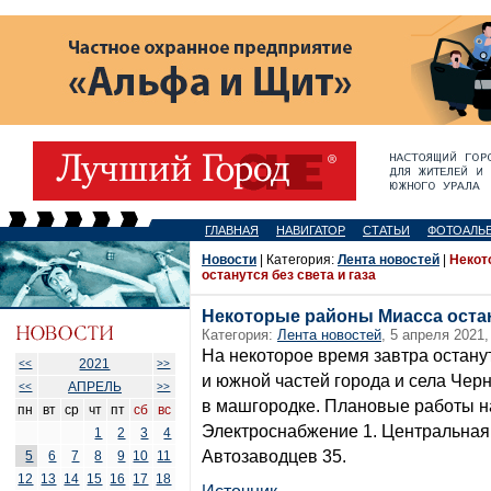
ГЛАВНАЯ
НАВИГАТОР
СТАТЬИ
ФОТОАЛЬ
Новости
| Категория:
Лента новостей
|
Некот
останутся без света и газа
Некоторые районы Миасса остану
Категория:
Лента новостей
, 5 апреля 2021,
На некоторое время завтра останут
2021
<<
>>
и южной частей города и села Черн
АПРЕЛЬ
<<
>>
в машгородке. Плановые работы на
пн
вт
ср
чт
пт
сб
вс
Электроснабжение 1. Центральная 
1
2
3
4
Автозаводцев 35.
5
6
7
8
9
10
11
12
13
14
15
16
17
18