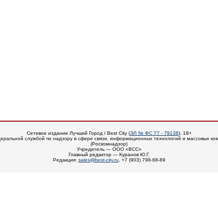
Сетевое издание Лучший Город / Best City (
ЭЛ № ФС 77 - 79138
), 18+
еральной службой по надзору в сфере связи, информационных технологий и массовых ко
(Роскомнадзор)
Учредитель — ООО «ВСС»
Главный редактор — Куранов Ю.Г.
Редакция:
sales@best-city.ru
, +7 (903) 798-68-89