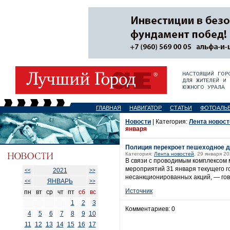
ГЛАВНАЯ
НАВИГАТОР
СТАТЬИ
ФОТОАЛЬ
Новости
| Категория:
Лента новост
января
Полиция перекроет пешеходное дв
Категория:
Лента новостей
, 29 января 20
В связи с проводимым комплексом 
мероприятий 31 января текущего г
2021
<<
>>
несанкционированных акций, — гов
ЯНВАРЬ
<<
>>
Источник
пн
вт
ср
чт
пт
сб
вс
1
2
3
Комментариев: 0
4
5
6
7
8
9
10
11
12
13
14
15
16
17