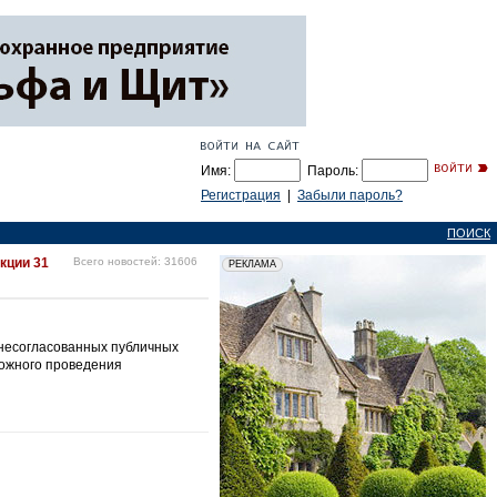
Имя:
Пароль:
Регистрация
|
Забыли пароль?
ПОИСК
кции 31
Всего новостей: 31606
 несогласованных публичных
можного проведения