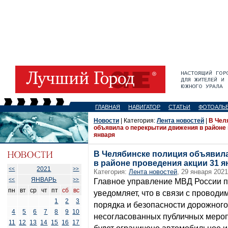
ГЛАВНАЯ
НАВИГАТОР
СТАТЬИ
ФОТОАЛЬ
Новости
| Категория:
Лента новостей
|
В Чел
объявила о перекрытии движения в районе 
января
В Челябинске полиция объявил
в районе проведения акции 31 я
2021
<<
>>
Категория:
Лента новостей
, 29 января 2021
ЯНВАРЬ
<<
>>
Главное управление МВД России п
пн
вт
ср
чт
пт
сб
вс
уведомляет, что в связи с провод
1
2
3
порядка и безопасности дорожног
4
5
6
7
8
9
10
несогласованных публичных мероп
11
12
13
14
15
16
17