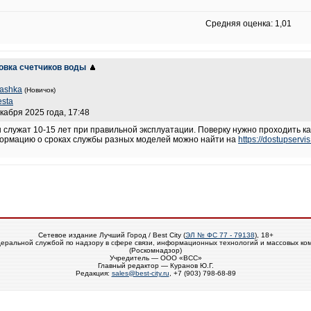
Средняя оценка: 1,01
новка счетчиков воды
ashka
(Новичок)
esta
екабря 2025 года, 17:48
 служат 10-15 лет при правильной эксплуатации. Поверку нужно проходить ка
формацию о сроках службы разных моделей можно найти на
https://dostupservi
Сетевое издание Лучший Город / Best City (
ЭЛ № ФС 77 - 79138
), 18+
еральной службой по надзору в сфере связи, информационных технологий и массовых ко
(Роскомнадзор)
Учредитель — ООО «ВСС»
Главный редактор — Куранов Ю.Г.
Редакция:
sales@best-city.ru
, +7 (903) 798-68-89