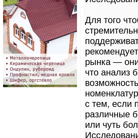
Для того чт
стремительн
поддерживат
рекомендует
рынка — они
что анализ б
возможность
номенклатур
с тем, если 
различные б
или чуть бо
Исследовани