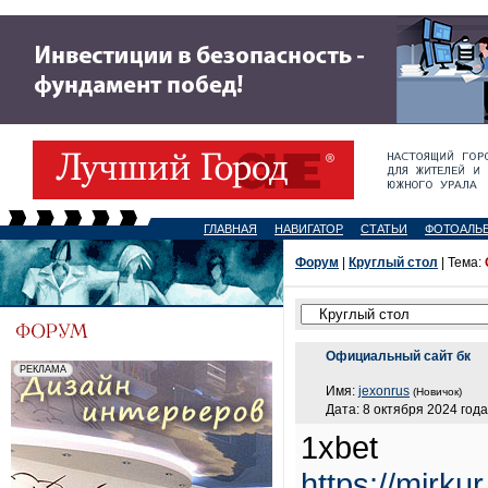
ГЛАВНАЯ
НАВИГАТОР
СТАТЬИ
ФОТОАЛЬ
Форум
|
Круглый стол
| Тема:
Официальный сайт бк
Имя:
jexonrus
(Новичок)
Дата: 8 октября 2024 года
1xbet
https://mirk