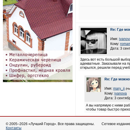
Re: Где мо
Имя:
ivanov
Кому:
roman
Дата: 3 сен
Здесь вот есть большой выб
адекватные. Заказывали на пр
открылся, решили перед учеб
Re: Где можно
Имя:
mary_ii
(Но
Кому:
ivanova
Дата: 3 сентяб
А вы напрямую с ними раб
чтобы товар быстро приход
© 2005–2026 «Лучший Город». Все права защищены.
Сетевое издание 
Контакты