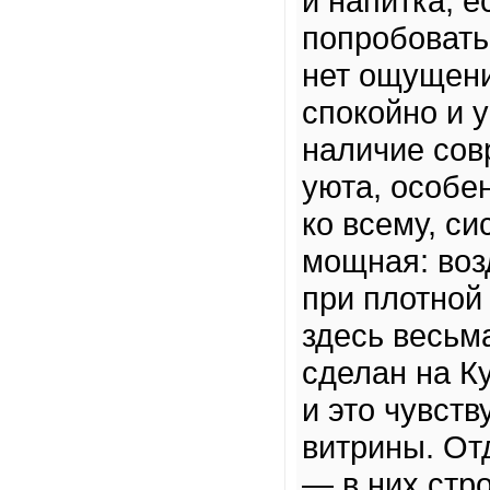
и напитка, е
попробовать
нет ощущени
спокойно и 
наличие сов
уюта, особе
ко всему, с
мощная: воз
при плотной
здесь весьм
сделан на К
и это чувств
витрины. От
— в них стр