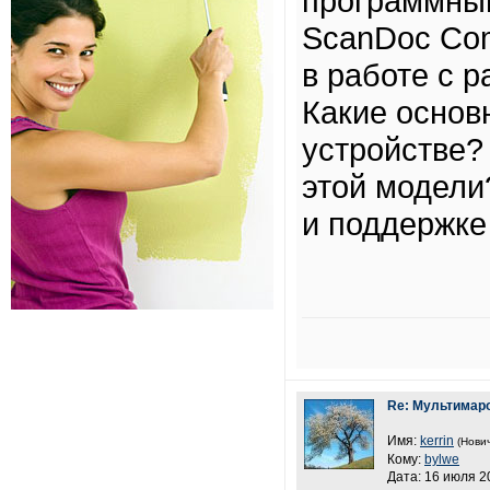
программный
ScanDoc Com
в работе с 
Какие основ
устройстве? 
этой модели
и поддержке
Re: Мультимар
Имя:
kerrin
(Нович
Кому:
bylwe
Дата: 16 июля 20