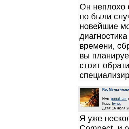
Он неплохо 
но были слу
новейшие м
диагностика
времени, сб
вы планируе
стоит обрат
специализи
Re: Мультимар
Имя:
ponakitam
Кому:
bylwe
Дата: 16 июля 2
Я уже неско
Compact, и 