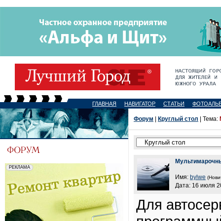
ГЛАВНАЯ
НАВИГАТОР
СТАТЬИ
ФОТОАЛЬ
Форум
|
Круглый стол
| Тема:
Мультимарочны
Имя:
bylwe
(Нови
Дата: 16 июля 2
Для автосе