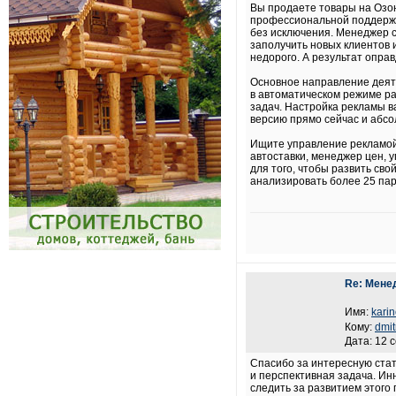
Вы продаете товары на Озон,
профессиональной поддержко
без исключения. Менеджер 
заполучить новых клиентов 
недорого. А результат опра
Основное направление деяте
в автоматическом режиме ра
задач. Настройка рекламы в
версию прямо сейчас и абсо
Ищите управление рекламой
автоставки, менеджер цен, 
для того, чтобы развить св
анализировать более 25 па
Re: Мене
Имя:
kari
Кому:
dmit
Дата: 12 
Спасибо за интересную стать
и перспективная задача. Ин
следить за развитием этого