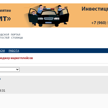
БОМ
РАБОТА
неджер маркетплейсов
в
8:31