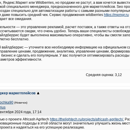
 Яндекс.Маркет или Wildberries, но продажи не растут, а вам хочется вывес
й специального менеджера, предназначенного для маркетплейсов. Seo продв
создан специально для автоматизации работы с самыми разными популярными
и даже повысить средний чек. Сервис продвижения wildberries
https://mpmgr.ru
вдает все ожидания.
льности — это управление рекламой, расчет поставок, а также ответы на отз
ссчитываются скидки, что очень удобно. Теперь ваши специалисты освобожд
айлдберрис будет выполнена максимально оперативно, чтобы вы смогли запо
лютно бесплатно.
 вайлдберрис — уточните всю необходимую информацию на официальном сайт
управление ценами, продвижение, аналитика, управление ценами, формиров
ой бизнес и сделать его популярным. У вас получится оптимизировать расход
раметров эффективности.
Средняя оценка: 3,12
джер маркетплейсов
nochka90
(Новичок)
rius
сентября 2024 года, 17:14
ю о проекте Africash Agritech
https://thelightech.ru/projects/africash-agritech/.
Раз
новационные подходы в этой области могут значительно улучшить жизнь мест
 проекта и надеяться на его успешную реализацию.