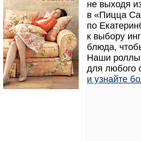
не выходя и
в «Пицца Са
по Екатерин
к выбору ин
блюда, чтоб
Наши роллы
для любого 
и узнайте б