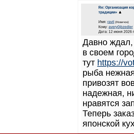
Re: Организация ко
традиции»
Имя:
ravil
(Новичок)
Кому:
avery0jbzedler
Дата: 12 июня 2026 г
Давно ждал,
в своем гор
тут
https://vo
рыба нежная
привозят вов
надежная, н
нравятся за
Теперь заказ
японской кух