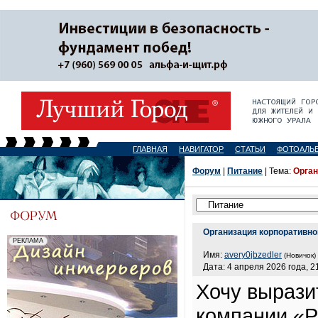
ГЛАВНАЯ
НАВИГАТОР
СТАТЬИ
ФОТОАЛЬ
Форум
|
Питание
| Тема:
Орган
Организация корпоративно
Имя:
avery0jbzedler
(Новичок)
Дата: 4 апреля 2026 года, 2
Хочу вырази
компании «Р