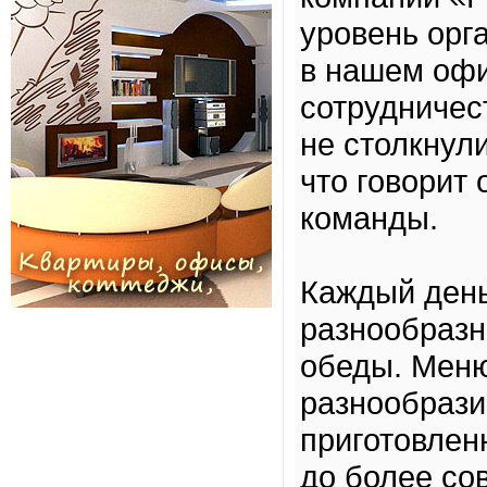
уровень орг
в нашем офи
сотрудничест
не столкнул
что говорит
команды.
Каждый день
разнообразн
обеды. Меню
разнообрази
приготовлен
до более со