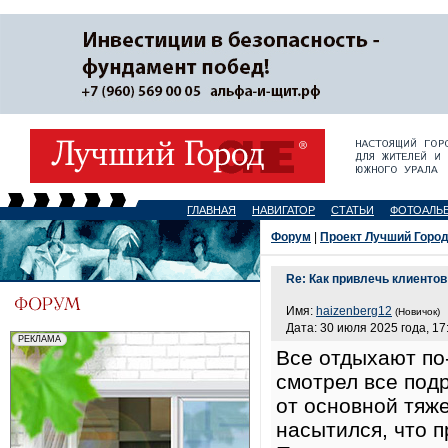
ГЛАВНАЯ
НАВИГАТОР
СТАТЬИ
ФОТОАЛЬ
Форум
|
Проект Лучший Горо
Re: Как привлечь клиенто
Имя:
haizenberg12
(Новичок)
Дата: 30 июля 2025 года, 17
Все отдыхают по
смотрел все подр
от основной тяж
насытился, что 