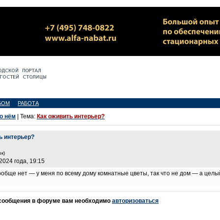
БОМ
РАБОТА
 о нём
| Тема:
Как оживить интерьер?
ь интерьер?
к)
2024 года, 19:15
вообще нет — у меня по всему дому комнатные цветы, так что не дом — а цел
 сообщения в форуме вам необходимо
авторизоваться