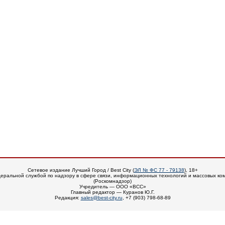
Сетевое издание Лучший Город / Best City (
ЭЛ № ФС 77 - 79138
), 18+
еральной службой по надзору в сфере связи, информационных технологий и массовых ко
(Роскомнадзор)
Учредитель — ООО «ВСС»
Главный редактор — Куранов Ю.Г.
Редакция:
sales@best-city.ru
, +7 (903) 798-68-89