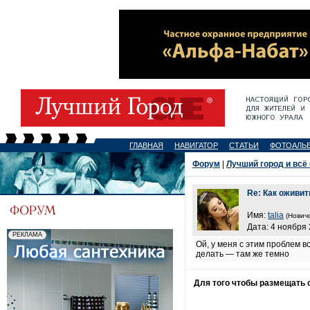
ГЛАВНАЯ
НАВИГАТОР
СТАТЬИ
ФОТОАЛЬ
Форум
|
Лучший город и всё
Re: Как оживит
Имя:
talia
(Новичо
Дата: 4 ноября 
Ой, у меня с этим проблем 
делать — там же темно
Для того чтобы размещать