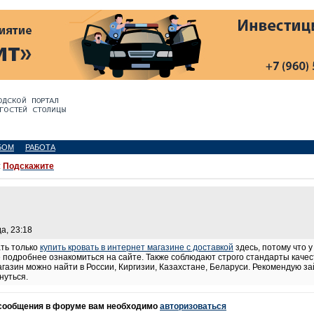
БОМ
РАБОТА
:
Подскажите
а, 23:18
ать только
купить кровать в интернет магазине с доставкой
здесь, потому что 
 подробнее ознакомиться на сайте. Также соблюдают строго стандарты каче
газин можно найти в России, Киргизии, Казахстане, Беларуси. Рекомендую зай
нуться.
 сообщения в форуме вам необходимо
авторизоваться