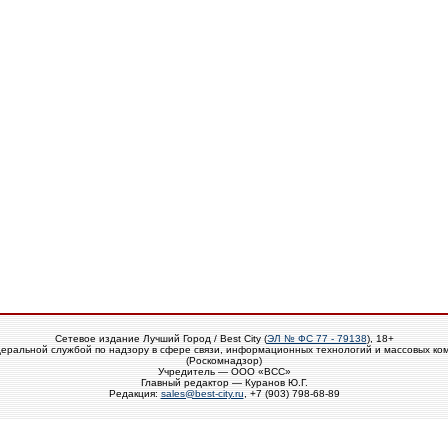
Сетевое издание Лучший Город / Best City (
ЭЛ № ФС 77 - 79138
), 18+
еральной службой по надзору в сфере связи, информационных технологий и массовых ко
(Роскомнадзор)
Учредитель — ООО «ВСС»
Главный редактор — Куранов Ю.Г.
Редакция:
sales@best-city.ru
, +7 (903) 798-68-89