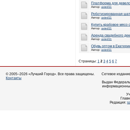
Платформа для девел
Автор:
axied11
Роботизированная шат
Автор:
axied11
Купить крабовое мясо 
Автор:
axied11
Аренда свадебного дек
Автор:
axied11
Обувь оптом в Екатери
Автор:
axied11
Страницы:
1
2
3
4
5
6
7
© 2005–2026 «Лучший Город». Все права защищены.
Сетевое издание 
Контакты
Выдан Федеральн
информационных
У
Главн
Редакция:
s