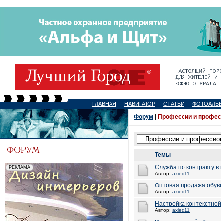
ГЛАВНАЯ
НАВИГАТОР
СТАТЬИ
ФОТОАЛЬ
Форум
|
Профессии и профе
Темы
Служба по контракту в
Автор:
axied11
Оптовая продажа обуви
Автор:
axied11
Настройка контекстной
Автор:
axied11