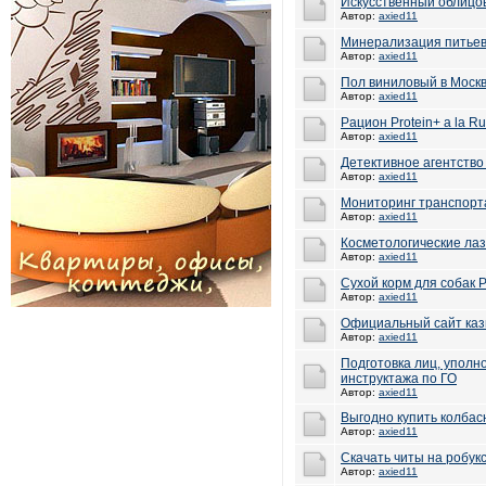
Искусственный облицо
Автор:
axied11
Минерализация питье
Автор:
axied11
Пол виниловый в Москв
Автор:
axied11
Рацион Protein+ a la Ru
Автор:
axied11
Детективное агентство
Автор:
axied11
Мониторинг транспор
Автор:
axied11
Косметологические ла
Автор:
axied11
Сухой корм для собак 
Автор:
axied11
Официальный сайт каз
Автор:
axied11
Подготовка лиц, упол
инструктажа по ГО
Автор:
axied11
Выгодно купить колба
Автор:
axied11
Скачать читы на робук
Автор:
axied11