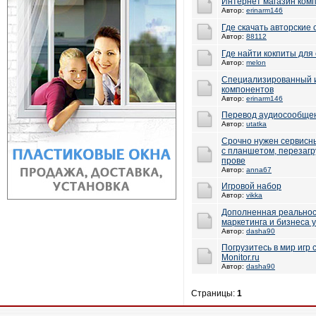
Интернет магазин комп
Автор:
erinarm146
Где скачать авторские с
Автор:
88112
Где найти кокпиты для
Автор:
melon
Специализированный и
компонентов
Автор:
erinarm146
Перевод аудиосообщен
Автор:
utatka
Срочно нужен сервисны
с планшетом, перезагр
прове
Автор:
anna67
Игровой набор
Автор:
vikka
Дополненная реальнос
маркетинга и бизнеса 
Автор:
dasha90
Погрузитесь в мир игр
Monitor.ru
Автор:
dasha90
Страницы:
1